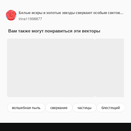
Белые искры и золотые звезды сверкают особым световым эффектом. сверкает на прозрачном фоне.
irina11998877
Вам также могут понравиться эти векторы
волшебная пыль
сверкание
частицы
блестящий