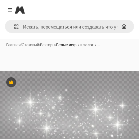
Magnific
Close menu
Поиск 
Главная
/
Стоковый
/
Векторы
/
Белые искры и золоты…
Премиум