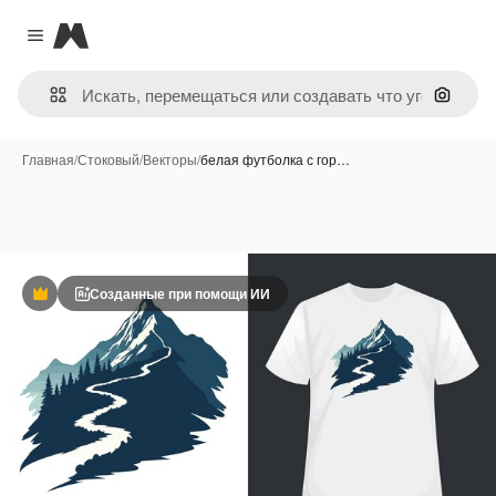
Magnific
Close menu
Поиск 
Главная
/
Стоковый
/
Векторы
/
белая футболка с гор…
Созданные при помощи ИИ
Премиум