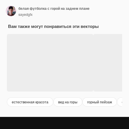
белая футболка с горой на заднем плане
sayedgfx
Вам также могут понравиться эти векторы
естественная красота
вид на горы
горный пейзаж
фон