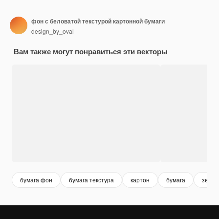
фон с беловатой текстурой картонной бумаги
design_by_oval
Вам также могут понравиться эти векторы
бумага фон
бумага текстура
картон
бумага
зерни