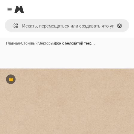
Magnific
Close menu
Поиск 
Главная
/
Стоковый
/
Векторы
/
фон с беловатой текс…
Премиум