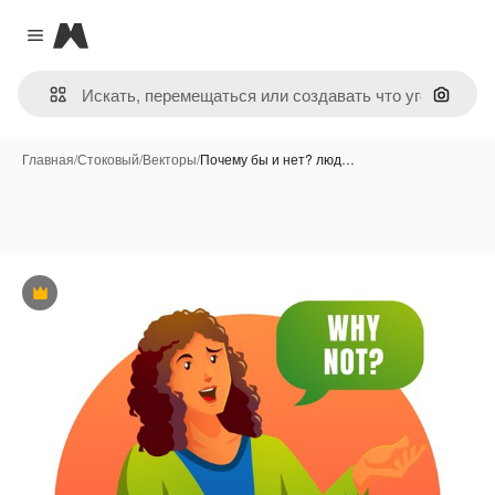
Magnific
Close menu
Поиск 
Главная
/
Стоковый
/
Векторы
/
Почему бы и нет? люд…
Премиум