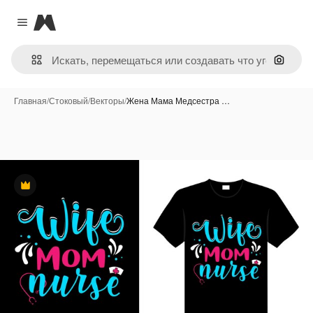
Magnific
Close menu
Поиск 
Главная
/
Стоковый
/
Векторы
/
Жена Мама Медсестра …
Премиум