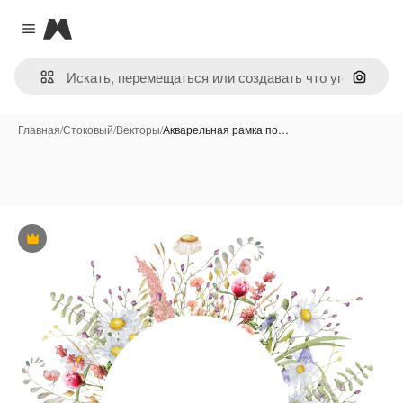
Magnific
Close menu
Поиск 
Главная
/
Стоковый
/
Векторы
/
Акварельная рамка по…
Премиум