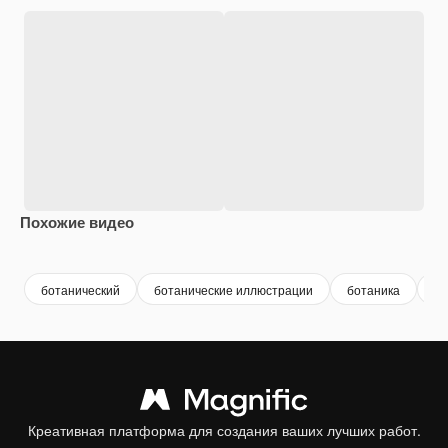
Похожие видео
Premium
Premium
Premium
Premium
ботанический
ботанические иллюстрации
ботаника
ма
Креативная платформа для создания ваших лучших работ.