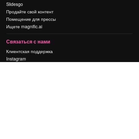
Slidesgo
Продайте свой контент
Помещение для прессы
Ищете magnific.ai
Связаться с нами
Клиентская поддержка
Instagram
YouTube
LinkedIn
TikTok
Discord
X
Reddit
Copyright © 2010-
2026
Freepik Company S.L.U.
Все права защищены
.