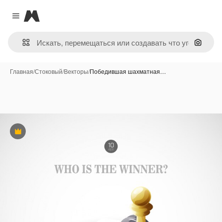
Magnific
Close menu
Поиск 
Главная
/
Стоковый
/
Векторы
/
Победившая шахматная…
Премиум