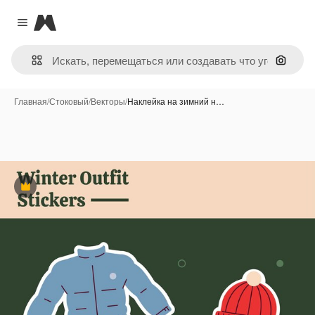
Magnific
Close menu
Поиск 
Главная
/
Стоковый
/
Векторы
/
Наклейка на зимний н…
Премиум