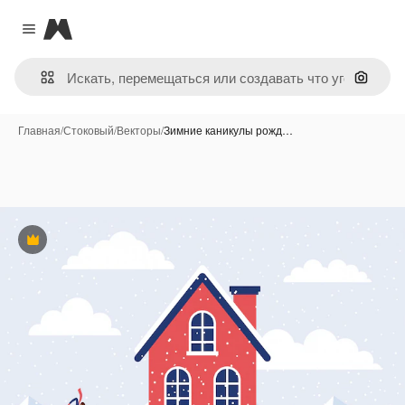
Magnific
Close menu
Поиск 
Главная
/
Стоковый
/
Векторы
/
Зимние каникулы рожд…
Премиум