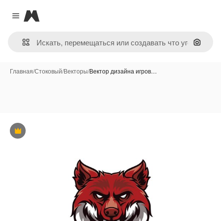
Magnific
Close menu
Поиск 
Главная
/
Стоковый
/
Векторы
/
Вектор дизайна игров…
Премиум