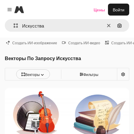
Magnific
Цены
Войти
Close menu
Очистить
Поиск 
Создать ИИ-изображение
Создать ИИ-видео
Создать ИИ-
Векторы По Запросу Искусства
Векторы
Фильтры