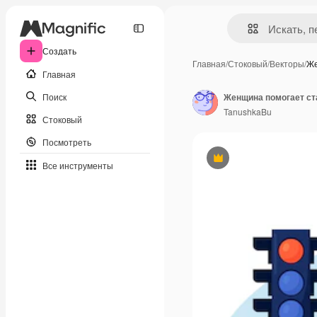
Создать
Главная
/
Стоковый
/
Векторы
/
Же
Главная
Поиск
TanushkaBu
Стоковый
Посмотреть
Премиум
Все инструменты