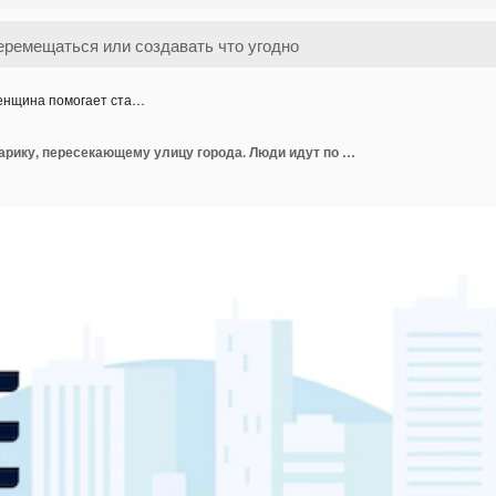
нщина помогает ста…
Женщина помогает старику, пересекающему улицу города. Люди идут по пешеходному переходу дороги и спешат на работу. Городской образ жизни и концепция движения. Пешеходы, движущиеся по дороге со светофором и пешеходным переходом