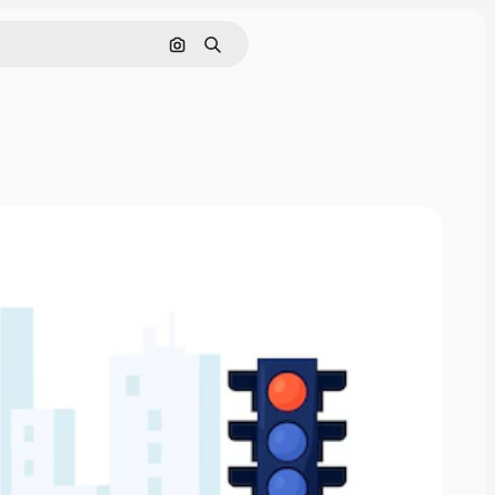
Поиск по изображению
Поиск