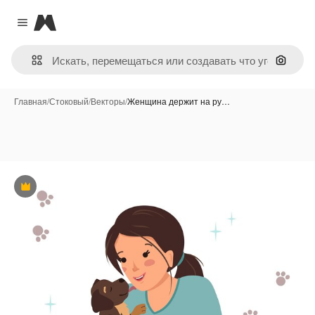
Magnific
Close menu
Поиск 
Главная
/
Стоковый
/
Векторы
/
Женщина держит на ру…
Премиум