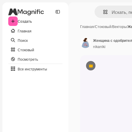
Создать
Главная
/
Стоковый
/
Векторы
/
Же
Главная
Поиск
nikaniki
Стоковый
Посмотреть
Премиум
Все инструменты