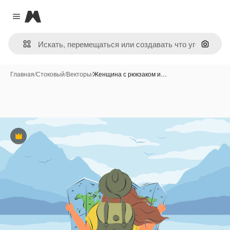
Magnific
Close menu
Поиск 
Главная
/
Стоковый
/
Векторы
/
Женщина с рюкзаком и…
Премиум