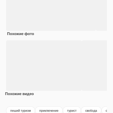
Похожие фото
Похожие видео
Premium
Premium
Premium
Premium
Сгенериров
пеший туризм
приключение
турист
свобода
outd