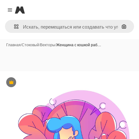
Magnific
Close menu
Поиск 
Главная
/
Стоковый
/
Векторы
/
Женщина с кошкой раб…
Премиум