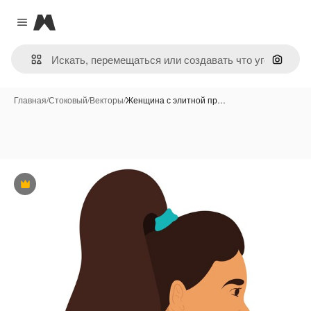
Magnific
Close menu
Поиск 
Главная
/
Стоковый
/
Векторы
/
Женщина с элитной пр…
Премиум