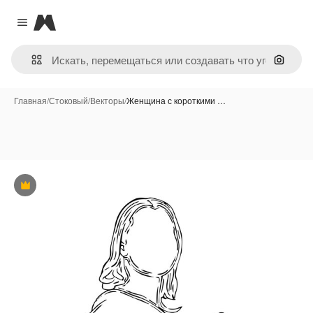
Magnific
Close menu
Поиск 
Главная
/
Стоковый
/
Векторы
/
Женщина с короткими …
Премиум