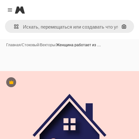
Magnific
Close menu
Поиск 
Главная
/
Стоковый
/
Векторы
/
Женщина работает из …
Премиум