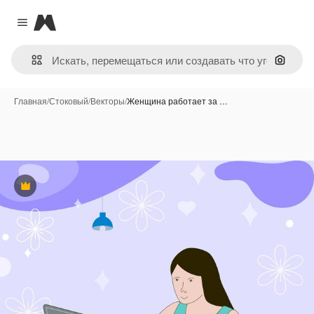
Magnific
Close menu
Поиск 
Главная
/
Стоковый
/
Векторы
/
Женщина работает за …
Премиум