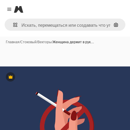
Magnific
Close menu
Поиск 
Главная
/
Стоковый
/
Векторы
/
Женщина держит в рук…
Премиум