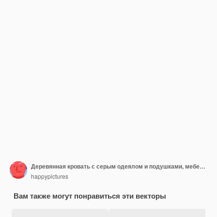
Деревянная кровать с серым одеялом и подушками, мебель для спальни, элемент дизайна интерьера, векторная иллюстрация на белом фоне
happypictures
Вам также могут понравиться эти векторы