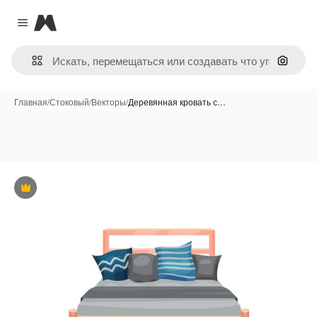
Magnific
Close menu
Поиск 
Главная
/
Стоковый
/
Векторы
/
Деревянная кровать с…
Премиум