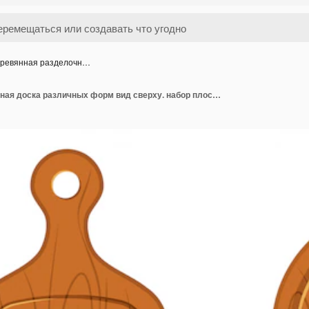
ревянная разделочн…
Деревянная разделочная доска различных форм вид сверху. набор плоских иконок на белом фоне.