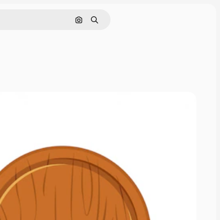
Поиск по изображению
Поиск