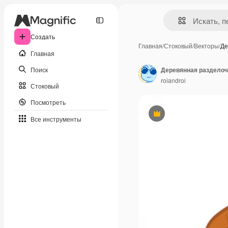
Создать
Главная
/
Стоковый
/
Векторы
/
Де
Главная
Поиск
roiandroi
Стоковый
Посмотреть
Премиум
Все инструменты