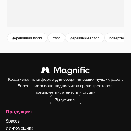
деревянная полка
стол
деревянный стол
поверхность
Креативная платформа для создания ваших лучших работ.
Более 1 миллиона подписчиков среди креаторов,
предприятий, агентств и студий.
Pусский
Продукция
Spaces
ИИ-помощник