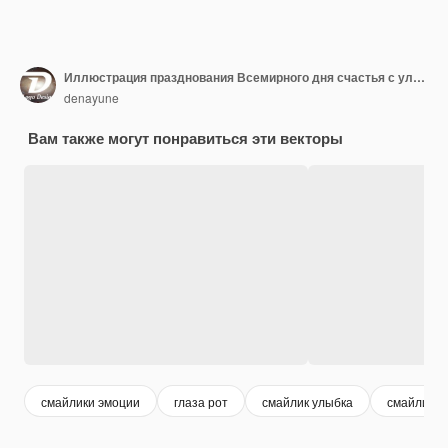
Иллюстрация празднования Всемирного дня счастья с улыбающимся выражением лица и желтым фоном
denayune
Вам также могут понравиться эти векторы
смайлики эмоции
глаза рот
смайлик улыбка
смайлик