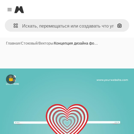
Magnific
Close menu
Поиск 
Главная
/
Стоковый
/
Векторы
/
Концепция дизайна фо…
Премиум