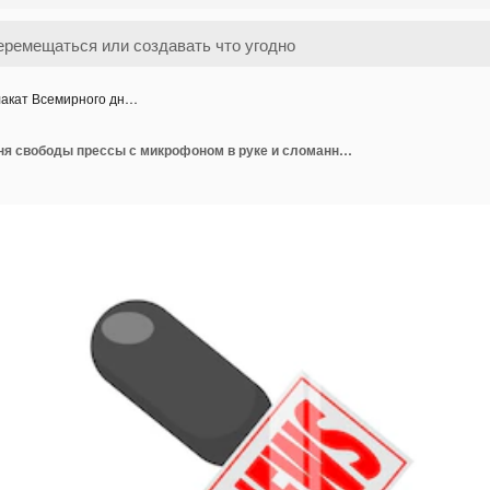
акат Всемирного дн…
Плакат Всемирного дня свободы прессы с микрофоном в руке и сломанной цепью наручников