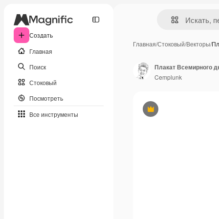
Создать
Главная
/
Стоковый
/
Векторы
/
Пл
Главная
Поиск
Cemplunk
Стоковый
Посмотреть
Премиум
Все инструменты