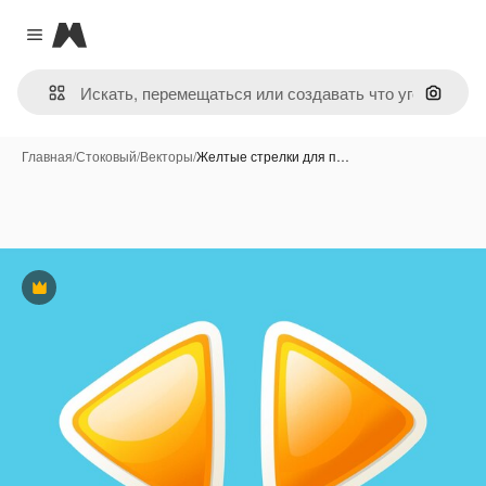
Magnific
Close menu
Поиск 
Главная
/
Стоковый
/
Векторы
/
Желтые стрелки для п…
Премиум