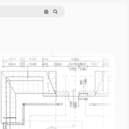
Поиск по изображению
Поиск