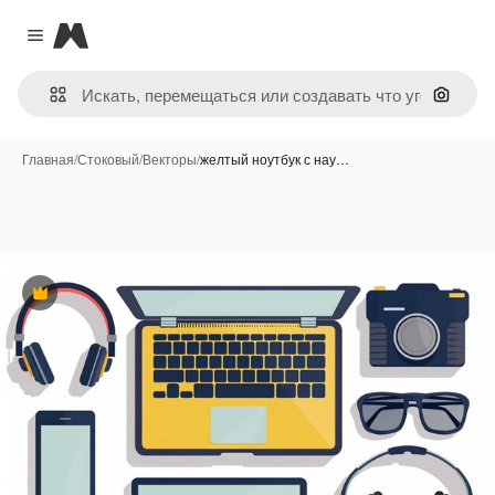
Magnific
Close menu
Поиск 
Главная
/
Стоковый
/
Векторы
/
желтый ноутбук с нау…
Премиум