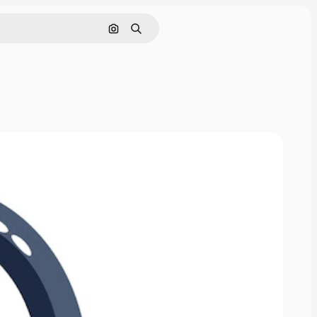
Поиск по изображению
Поиск