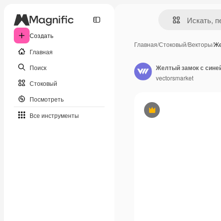
Создать
Главная
/
Стоковый
/
Векторы
/
Же
Главная
Поиск
Желтый замок с синей
vectorsmarket
Стоковый
Посмотреть
Премиум
Все инструменты