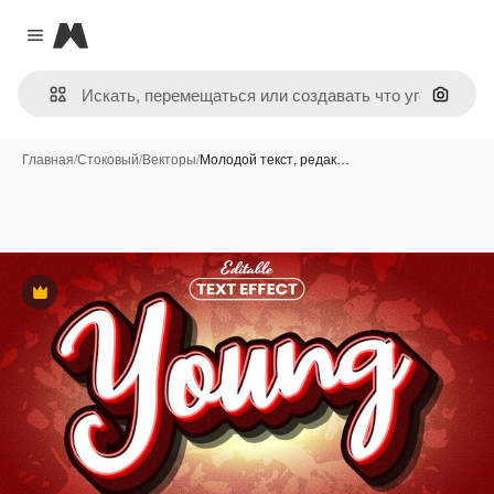
Magnific
Close menu
Поиск 
Главная
/
Стоковый
/
Векторы
/
Молодой текст, редак…
Премиум