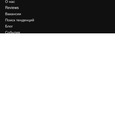
О нас
Reviews
Вакансии
Поиск тенденций
Блог
События
Slidesgo
Продайте свой контент
Помещение для прессы
Ищете magnific.ai
Связаться с нами
Клиентская поддержка
Instagram
YouTube
LinkedIn
TikTok
Discord
X