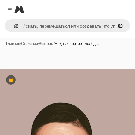
Magnific
Close menu
Поиск 
Главная
/
Стоковый
/
Векторы
/
Модный портрет молод…
Премиум