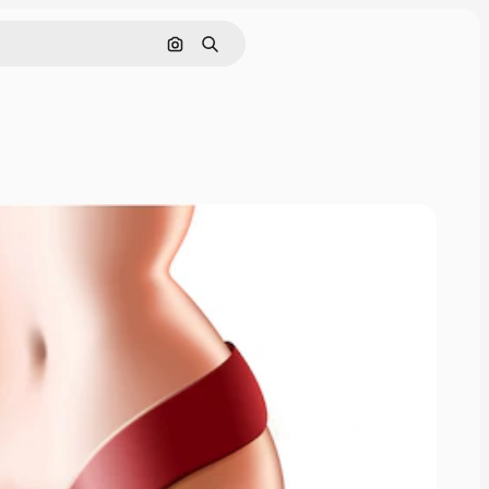
Поиск по изображению
Поиск