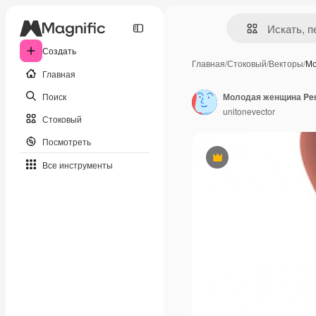
Создать
Главная
/
Стоковый
/
Векторы
/
Мо
Главная
Поиск
Молодая женщина Perf
unitonevector
Стоковый
Посмотреть
Премиум
Все инструменты