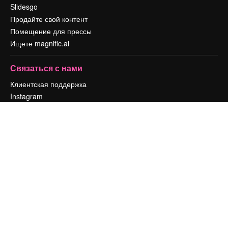
Slidesgo
Продайте свой контент
Помещение для прессы
Ищете magnific.ai
Связаться с нами
Клиентская поддержка
Instagram
YouTube
LinkedIn
TikTok
Discord
X
Reddit
Copyright © 2010-
2026
Freepik Company S.L.U.
Все права защищены
.