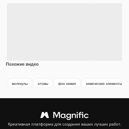
Похожие видео
Premium
Premium
Premium
Premium
молекулы
атомы
фон химия
химические элементы
Креативная платформа для создания ваших лучших работ.