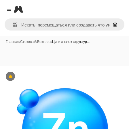
Magnific
Close menu
Поиск 
Главная
/
Стоковый
/
Векторы
/
Цинк значок структур…
Премиум