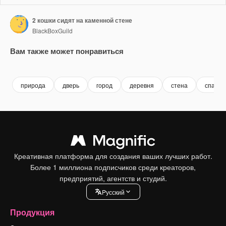
2 кошки сидят на каменной стене
BlackBoxGuild
Вам также может понравиться
Premium
Premium
Premium
Premium
природа
дверь
город
деревня
стена
спать
Креативная платформа для создания ваших лучших работ.
Более 1 миллиона подписчиков среди креаторов,
предприятий, агентств и студий.
Pусский
Продукция