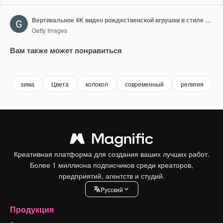
Вертикальное 4K видео рождественской игрушки в стиле дудл на белом фоне.
Getty Images
Вам также может понравиться
Premium
Premium
Premium
Premium
зима
Цвета
колокол
современный
религия
Креативная платформа для создания ваших лучших работ.
Более 1 миллиона подписчиков среди креаторов,
предприятий, агентств и студий.
Pусский
Продукция