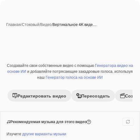
Главная
/
Стоковый
/
Видео
/
Вертикальное 4K виде…
Создавайте свои собственные видео с помощью
Генератора видео на
Премиум
основе ИИ
и добавляйте потрясающие закадровые голоса, используя
наш
Генератор голоса на основе ИИ
Редактировать видео
Пересоздать
Созда
Рекомендуемая музыка для этого видео
Изучите
другие варианты музыки