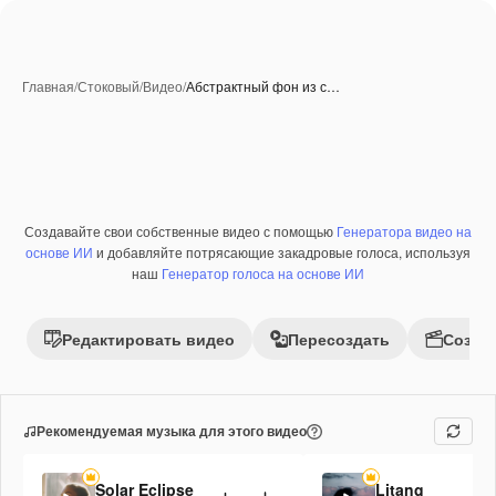
Главная
/
Стоковый
/
Видео
/
Абстрактный фон из с…
Создавайте свои собственные видео с помощью
Генератора видео на
Премиум
основе ИИ
и добавляйте потрясающие закадровые голоса, используя
наш
Генератор голоса на основе ИИ
Редактировать видео
Пересоздать
Созда
Рекомендуемая музыка для этого видео
Solar Eclipse
Litang