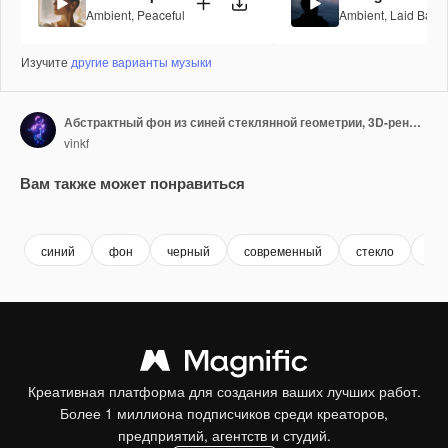
Ambient
,
Peaceful
Ambient
,
Laid Back
Изучите
другие варианты музыки
Абстрактный фон из синей стеклянной геометрии, 3D-рендеринг
vinkf
Вам также может понравиться
Premium
Premium
Premium
Premium
синий
фон
черный
современный
стекло
гла
Креативная платформа для создания ваших лучших работ.
Более 1 миллиона подписчиков среди креаторов,
предприятий, агентств и студий.