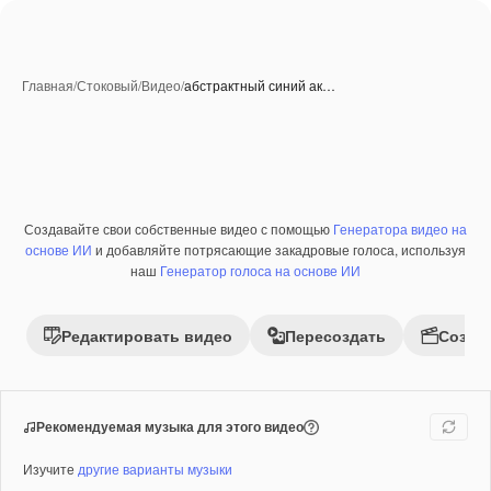
Главная
/
Стоковый
/
Видео
/
абстрактный синий ак…
Создавайте свои собственные видео с помощью
Генератора видео на
Премиум
основе ИИ
и добавляйте потрясающие закадровые голоса, используя
наш
Генератор голоса на основе ИИ
Редактировать видео
Пересоздать
Созда
Рекомендуемая музыка для этого видео
Изучите
другие варианты музыки