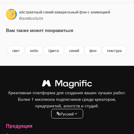
абстрактный синий акварельный фон с анимацией
BlackBoxGuild
Вам также может понравиться
Premium
Premium
Premium
Premium
Сгенериров
свет
небо
Цвета
синий
фон
текстура
д
Креативная платформа для создания ваших лучших работ.
Более 1 миллиона подписчиков среди креаторов,
предприятий, агентств и студий.
Pусский
Продукция