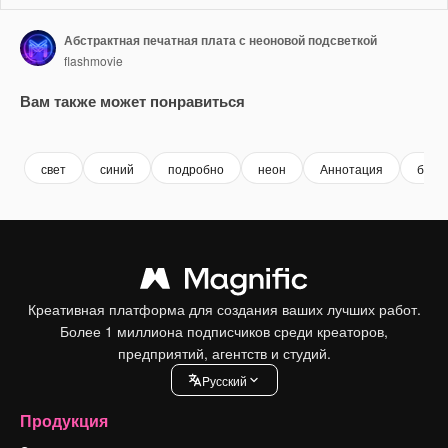
Абстрактная печатная плата с неоновой подсветкой
flashmovie
Вам также может понравиться
Premium
Premium
Сгенерировано с помощью ИИ
Premium
Premium
Сгенериров
свет
синий
подробно
неон
Аннотация
буду
Креативная платформа для создания ваших лучших работ.
Более 1 миллиона подписчиков среди креаторов,
предприятий, агентств и студий.
Pусский
Продукция