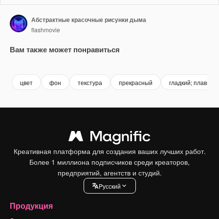
Абстрактные красочные рисунки дыма
flashmovie
Вам также может понравиться
Premium
Premium
Сгенерировано с помощью ИИ
Premium
Premium
Сгенериров
цвет
фон
текстура
прекрасный
гладкий; плавный
Креативная платформа для создания ваших лучших работ.
Более 1 миллиона подписчиков среди креаторов,
предприятий, агентств и студий.
Pусский
Продукция