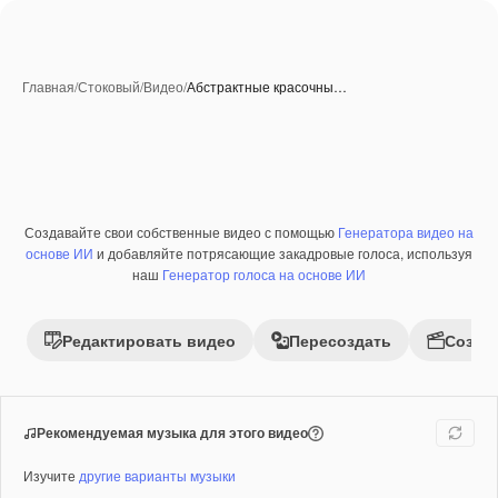
Главная
/
Стоковый
/
Видео
/
Абстрактные красочны…
Создавайте свои собственные видео с помощью
Генератора видео на
Премиум
основе ИИ
и добавляйте потрясающие закадровые голоса, используя
наш
Генератор голоса на основе ИИ
Редактировать видео
Пересоздать
Созда
Рекомендуемая музыка для этого видео
Изучите
другие варианты музыки