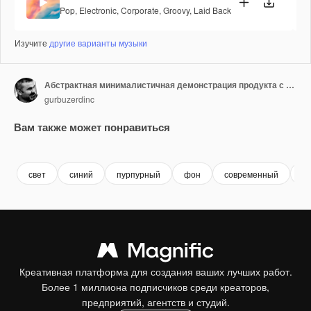
Pop
,
Electronic
,
Corporate
,
Groovy
,
Laid Back
Изучите
другие варианты музыки
Абстрактная минималистичная демонстрация продукта с неоновым кругом и градиентным фоном
gurbuzerdinc
Вам также может понравиться
Premium
Premium
Premium
Premium
свет
синий
пурпурный
фон
современный
н
Креативная платформа для создания ваших лучших работ.
Более 1 миллиона подписчиков среди креаторов,
предприятий, агентств и студий.