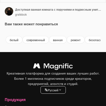
Доступная ванная комната с поручнями и подвесным унитазом
grafstock
Вам также может понравиться
Premium
Premium
Premium
Premium
белый
современный
ванная
ремонт
безопасност
Креативная платформа для создания ваших лучших работ.
Более 1 миллиона подписчиков среди креаторов,
предприятий, агентств и студий.
Pусский
Продукция