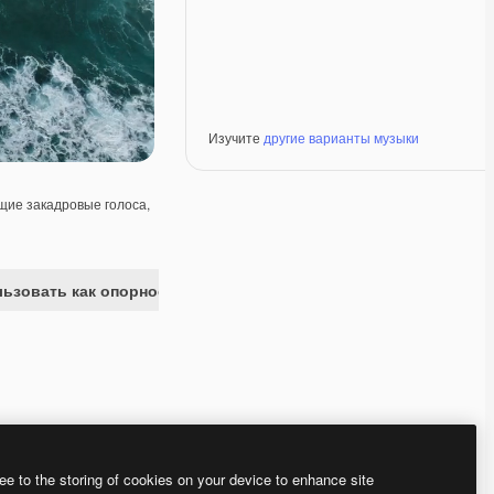
Изучите
другие варианты музыки
ие закадровые голоса,
ьзовать как опорное изображение
Premium
Premium
Premium
Premium
ee to the storing of cookies on your device to enhance site