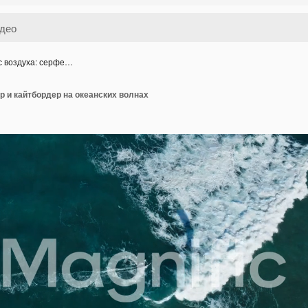
с воздуха: серфе…
р и кайтбордер на океанских волнах