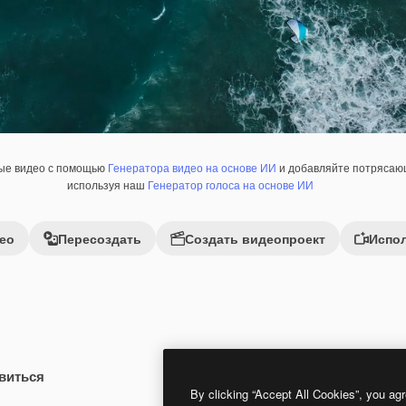
ные видео с помощью
Генератора видео на основе ИИ
и добавляйте потрясающ
используя наш
Генератор голоса на основе ИИ
ео
Пересоздать
Создать видеопроект
Испол
виться
Premium
Premium
By clicking “Accept All Cookies”, you agr