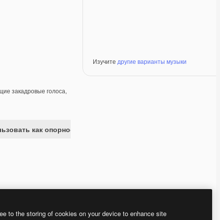
Изучите
другие варианты музыки
ие закадровые голоса,
ьзовать как опорное изображение
Premium
Premium
Premium
Premium
ee to the storing of cookies on your device to enhance site