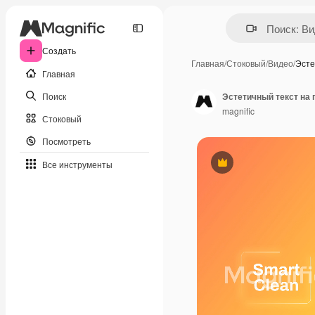
Создать
Главная
/
Стоковый
/
Видео
/
Эсте
Главная
Поиск
Эстетичный текст на
magnific
Стоковый
Посмотреть
Все инструменты
Премиум