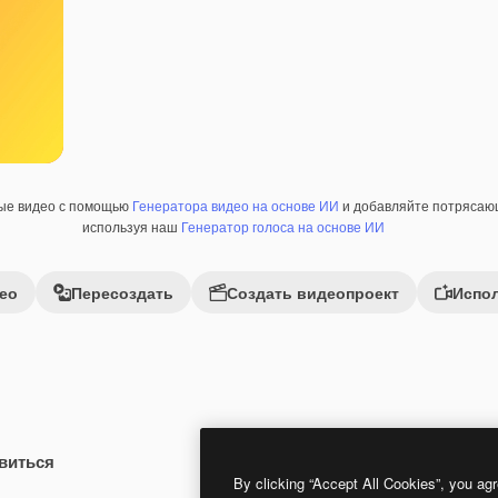
ные видео с помощью
Генератора видео на основе ИИ
и добавляйте потрясающ
используя наш
Генератор голоса на основе ИИ
ео
Пересоздать
Создать видеопроект
Испол
виться
Premium
Premium
By clicking “Accept All Cookies”, you agr