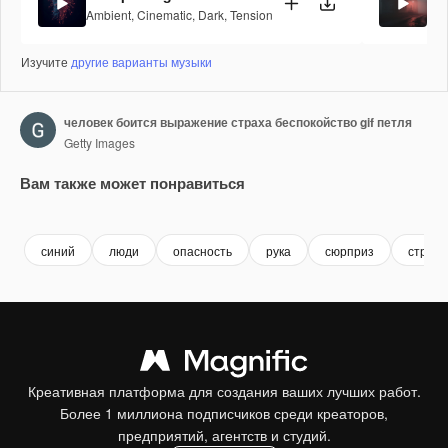
Ambient
,
Cinematic
,
Dark
,
Tension
Amb
Изучите
другие варианты музыки
человек боится выражение страха беспокойство gif петля
Getty Images
Вам также может понравиться
Premium
Premium
Premium
Premium
синий
люди
опасность
рука
сюрприз
страх
Креативная платформа для создания ваших лучших работ.
Более 1 миллиона подписчиков среди креаторов,
предприятий, агентств и студий.