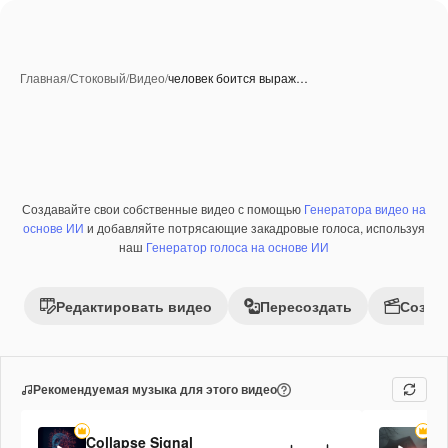
Главная
/
Стоковый
/
Видео
/
человек боится выраж…
Создавайте свои собственные видео с помощью
Генератора видео на
Премиум
основе ИИ
и добавляйте потрясающие закадровые голоса, используя
наш
Генератор голоса на основе ИИ
Редактировать видео
Пересоздать
Созда
Рекомендуемая музыка для этого видео
Collapse Signal
Sh