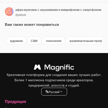
афро-мужчина с наушниками и микрофоном с смартфоном
djvstock
Вам также может понравиться
Premium
Premium
Premium
Premium
художник
СМИ
технология
развлекательная программ
Креативная платформа для создания ваших лучших работ.
Более 1 миллиона подписчиков среди креаторов,
предприятий, агентств и студий.
Pусский
Продукция