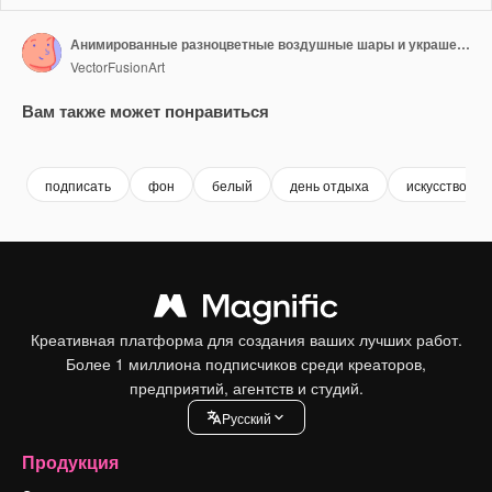
Анимированные разноцветные воздушные шары и украшения в честь дня рождения
VectorFusionArt
Вам также может понравиться
Premium
Premium
Сгенерировано с помощью ИИ
Premium
Premium
Сгенериров
подписать
фон
белый
день отдыха
искусство
Креативная платформа для создания ваших лучших работ.
Более 1 миллиона подписчиков среди креаторов,
предприятий, агентств и студий.
Pусский
Продукция