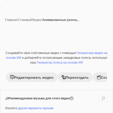
Главная
/
Стоковый
/
Видео
/
Анимированные разноц…
Созданные при помощи ИИ
Создавайте свои собственные видео с помощью
Генератора видео на
Премиум
основе ИИ
и добавляйте потрясающие закадровые голоса, используя
наш
Генератор голоса на основе ИИ
Редактировать видео
Пересоздать
Созда
Рекомендуемая музыка для этого видео
Изучите
другие варианты музыки