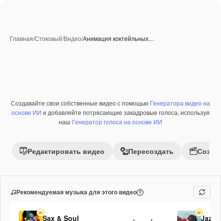
Главная
/
Стоковый
/
Видео
/
Анимация коктейльных…
Созданные при помощи ИИ
Создавайте свои собственные видео с помощью
Генератора видео на
Премиум
основе ИИ
и добавляйте потрясающие закадровые голоса, используя
наш
Генератор голоса на основе ИИ
Редактировать видео
Пересоздать
Созда
Рекомендуемая музыка для этого видео
Sax & Soul
Jazz