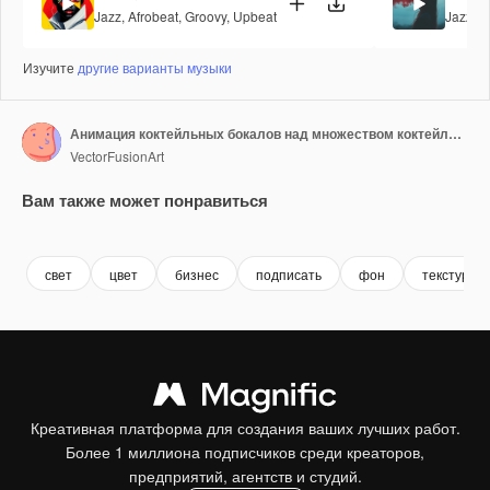
Jazz
,
Afrobeat
,
Groovy
,
Upbeat
Jazz
,
L
Изучите
другие варианты музыки
Анимация коктейльных бокалов над множеством коктейлей на фоне.
VectorFusionArt
Вам также может понравиться
Premium
Premium
Сгенерировано с помощью ИИ
Premium
Premium
Сгенериров
свет
цвет
бизнес
подписать
фон
текстура
Креативная платформа для создания ваших лучших работ.
Более 1 миллиона подписчиков среди креаторов,
предприятий, агентств и студий.