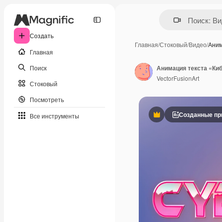
Создать
Главная
/
Стоковый
/
Видео
/
Аним
Главная
Поиск
VectorFusionArt
Стоковый
Посмотреть
Созданные пр
Все инструменты
Премиум